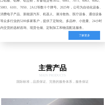
口铝板、铝棒、铝型材，
常备现货
有
5052、6061、7075、6063、6082、
5083、6101、7050、2A12等数十个牌号。
2025年，公司
为自动化设备、
消费电子产品、新能源汽车、
机器人、液冷散热、
医疗
设备
、通信设备
等众多行业的
5
2
00多家客户
，
提供
了
定制化、
多品种、小批量、
24小时
内交货的选材
咨询
、
现货
仓储、
定制
加工和
物流配送服务。
了解更多
主营产品
MAIN PRODUCTS
国际标准，品质保证、完善的服务体系，服务保证