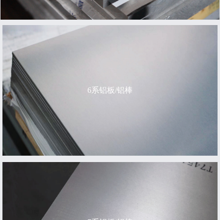
6系铝板/铝棒